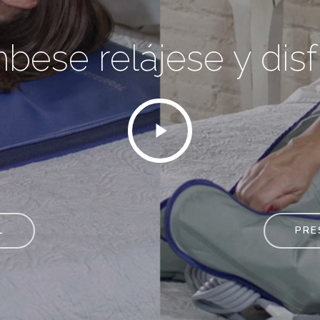
bese relájese y disf
L
PRE